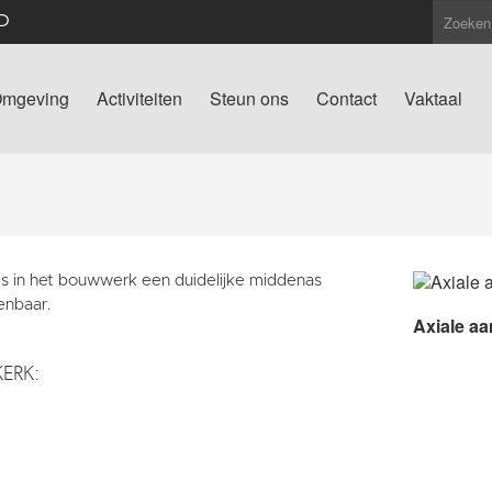
D
mgeving
Activiteiten
Steun ons
Contact
Vaktaal
 is in het bouwwerk een duidelijke middenas
enbaar.
Axiale aa
KERK: