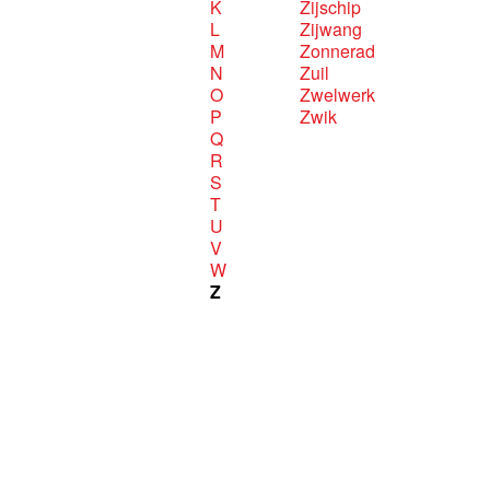
K
Zijschip
L
Zijwang
M
Zonnerad
N
Zuil
O
Zwelwerk
P
Zwik
Q
R
S
T
U
V
W
Z