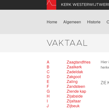
KERK WESTERWIJTWER
Home
Algemeen
Historie
O
VAKTAAL
A
Zaagtandfries
Hier
B
Zaalkerk
herk
C
Zadeldak
D
Zakgoot
E
Zaling
ZIE 
F
Zandsteen
G
Ziende kap
H
Zijabside
I
Zijaltaar
J
Zijbeuk