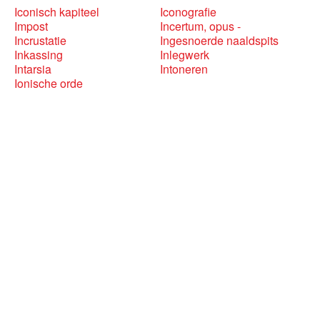
Iconisch kapiteel
Iconografie
Impost
Incertum, opus -
Incrustatie
Ingesnoerde naaldspits
Inkassing
Inlegwerk
Intarsia
Intoneren
Ionische orde