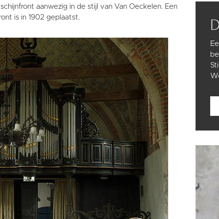
schijnfront aanwezig in de stijl van Van Oeckelen. Een
ront is in 1902 geplaatst.
Ee
be
St
Wo