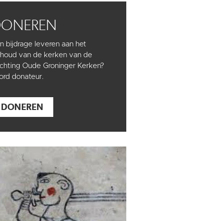
DONEREN
n bijdrage leveren aan het
houd van de kerken van de
ichting Oude Groninger Kerken?
rd donateur.
DONEREN