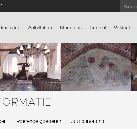
D
Omgeving
Activiteiten
Steun ons
Contact
Vaktaal
FORMATIE
ken
Roerende goederen
360 panorama