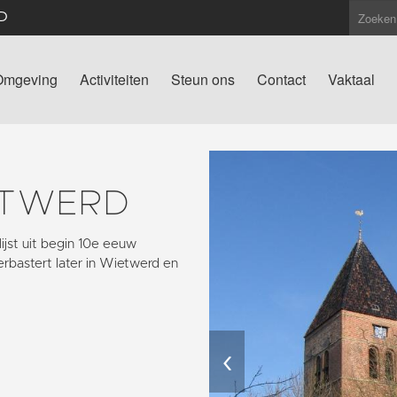
D
Omgeving
Activiteiten
Steun ons
Contact
Vaktaal
JTWERD
ijst uit begin 10e eeuw
rbastert later in Wietwerd en
‹