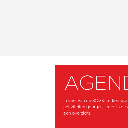
AGEN
In veel van de SOGK-kerken wor
activiteiten georganiseerd. In de
een overzicht.