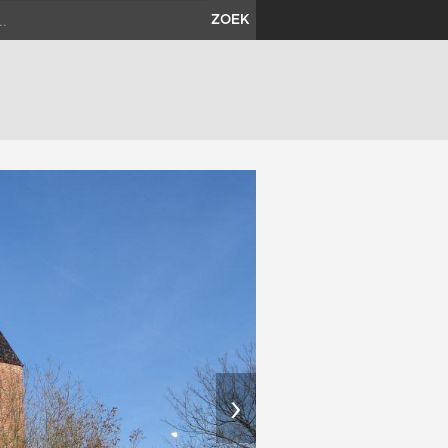
ZOEK
›